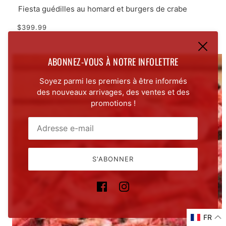
Fiesta guédilles au homard et burgers de crabe
$399.99
ABONNEZ-VOUS À NOTRE INFOLETTRE
Soyez parmi les premiers à être informés
des nouveaux arrivages, des ventes et des
promotions !
E-mail:
Ce site est protégé par hCaptcha, et la
Politique de conf
S'ABONNER
FR